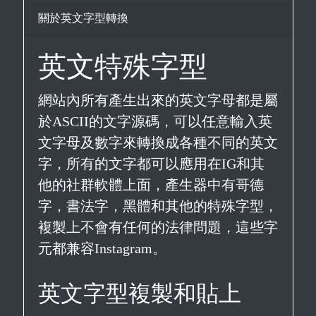
關於英文字型轉換
英文特殊字型
網站內所有產生出來的英文字母都是屬
於ASCII的文字源碼，可以任意輸入英
文字母及數字來轉換成各種不同的英文
字，所有的文字都可以應用在IG和其
他的社群軟體上面，產生器中有哥德
字，書法字，黑體和其他的特殊字型，
複製上不會有任何的法律問題，這些字
元都兼容Instagram。
英文字型複製和貼上