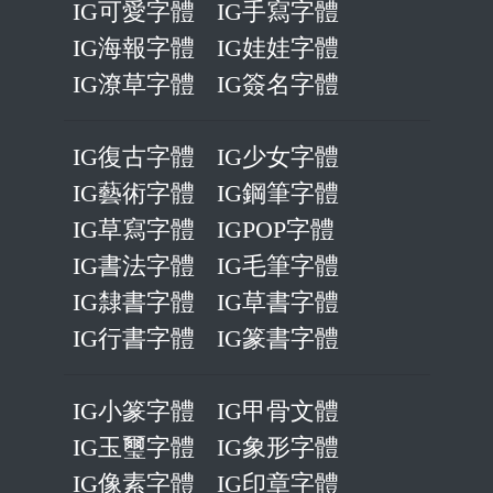
IG可愛字體
IG手寫字體
IG海報字體
IG娃娃字體
IG潦草字體
IG簽名字體
IG復古字體
IG少女字體
IG藝術字體
IG鋼筆字體
IG草寫字體
IGPOP字體
IG書法字體
IG毛筆字體
IG隸書字體
IG草書字體
IG行書字體
IG篆書字體
IG小篆字體
IG甲骨文體
IG玉璽字體
IG象形字體
IG像素字體
IG印章字體