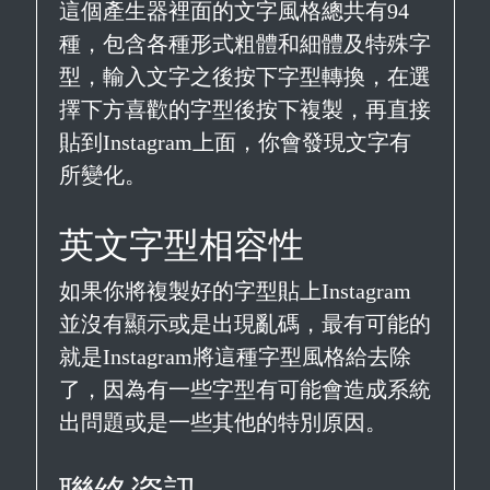
這個產生器裡面的文字風格總共有94
種，包含各種形式粗體和細體及特殊字
型，輸入文字之後按下字型轉換，在選
擇下方喜歡的字型後按下複製，再直接
貼到Instagram上面，你會發現文字有
所變化。
英文字型相容性
如果你將複製好的字型貼上Instagram
並沒有顯示或是出現亂碼，最有可能的
就是Instagram將這種字型風格給去除
了，因為有一些字型有可能會造成系統
出問題或是一些其他的特別原因。