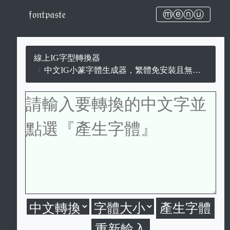
𝔣𝔬𝔫𝔱𝔭𝔞𝔰𝔱𝔢
ⓜⓔⓝⓤ
線上IG字型轉換器
中文IG小篆字體生成器，繁體免安裝且無版權可商用，支援即時字體預覽。
重新輸入