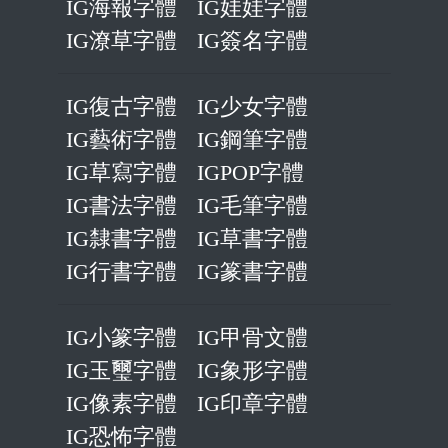
IG海報字體
IG娃娃字體
IG潦草字體
IG簽名字體
IG復古字體
IG少女字體
IG藝術字體
IG鋼筆字體
IG草寫字體
IGPOP字體
IG書法字體
IG毛筆字體
IG隸書字體
IG草書字體
IG行書字體
IG篆書字體
IG小篆字體
IG甲骨文體
IG玉璽字體
IG象形字體
IG像素字體
IG印章字體
IG恐怖字體