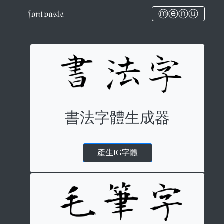
𝔣𝔬𝔫𝔱𝔭𝔞𝔰𝔱𝔢
ⓜⓔⓝⓤ
書法字體生成器
產生IG字體