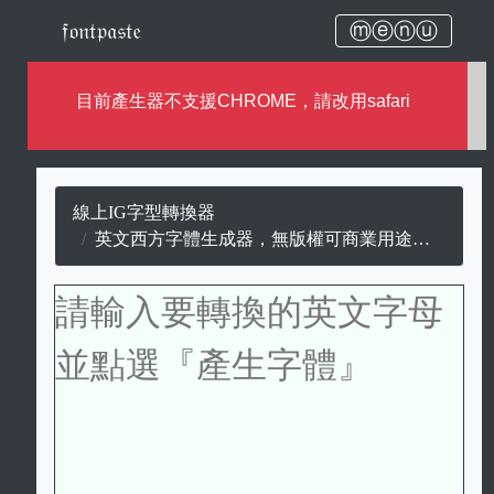
𝔣𝔬𝔫𝔱𝔭𝔞𝔰𝔱𝔢
ⓜⓔⓝⓤ
目前產生器不支援CHROME，請改用safari
線上IG字型轉換器
英文西方字體生成器，無版權可商業用途的西方字。