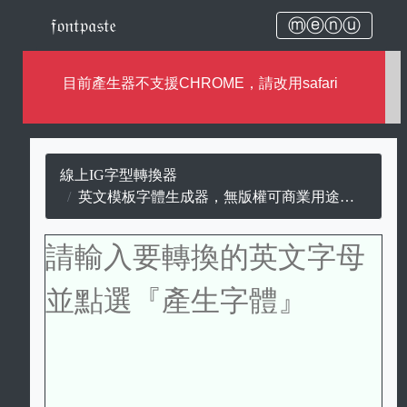
𝔣𝔬𝔫𝔱𝔭𝔞𝔰𝔱𝔢
ⓜⓔⓝⓤ
目前產生器不支援CHROME，請改用safari
線上IG字型轉換器
英文模板字體生成器，無版權可商業用途的模板字。