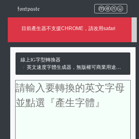
𝔣𝔬𝔫𝔱𝔭𝔞𝔰𝔱𝔢
ⓜⓔⓝⓤ
目前產生器不支援CHROME，請改用safari
線上IG字型轉換器
英文速度字體生成器，無版權可商業用途的速度字。