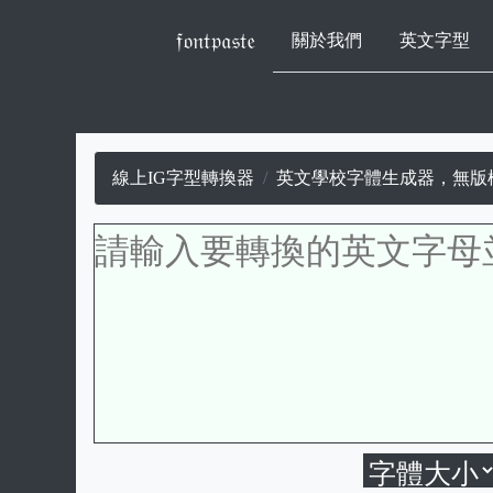
𝔣𝔬𝔫𝔱𝔭𝔞𝔰𝔱𝔢
關於我們
英文字型
線上IG字型轉換器
英文學校字體生成器，無版