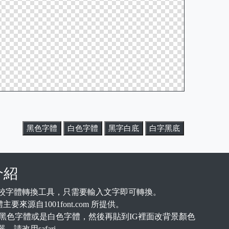
黑色字體
白色字體
黑字白底
白字黑底
介紹
線上學校字體轉換工具，只需要輸入文字即可轉換。
要來源自1001font.com 所提供。
黑色字體或是白色字體，然後再貼到IG裡面改背景顏色
請改用safari