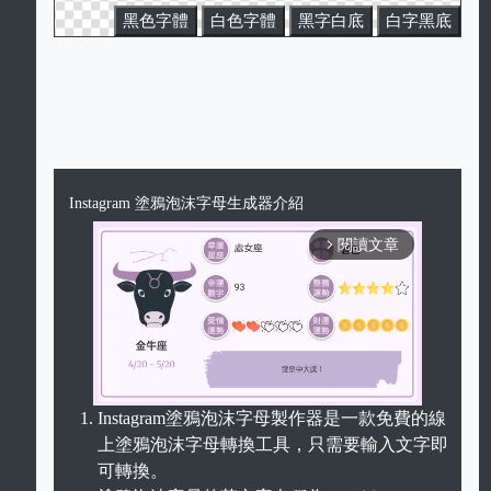
黑色字體
白色字體
黑字白底
白字黑底
Instagram 塗鴉泡沫字母生成器介紹
閱讀文章
arrow_forward_ios
Instagram塗鴉泡沫字母製作器是一款免費的線
上塗鴉泡沫字母轉換工具，只需要輸入文字即
Unmute
可轉換。