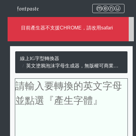
𝔣𝔬𝔫𝔱𝔭𝔞𝔰𝔱𝔢
ⓜⓔⓝⓤ
目前產生器不支援CHROME，請改用safari
線上IG字型轉換器
英文塗鴉泡沫字母生成器，無版權可商業用途的塗鴉泡沫字母