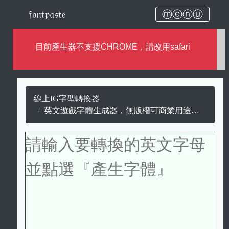
𝔣𝔬𝔫𝔱𝔭𝔞𝔰𝔱𝔢
ⓜⓔⓝⓤ
目前產生器不支援CHROME，請改用safari
線上IG字型轉換器
英文遊戲字體生成器，無版權可商業用途的遊戲字。