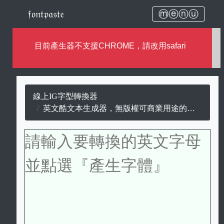
𝔣𝔬𝔫𝔱𝔭𝔞𝔰𝔱𝔢
ⓜⓔⓝⓤ
目前產生器不支援CHROME，請改用safari
線上IG字型轉換器
英文酷文本生成器，無版權可商業用途的酷文本