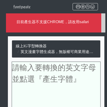
𝔣𝔬𝔫𝔱𝔭𝔞𝔰𝔱𝔢
ⓜⓔⓝⓤ
目前產生器不支援CHROME，請改用safari
線上IG字型轉換器
英文漫畫字體生成器，無版權可商業用途的漫畫字。