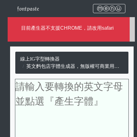
𝔣𝔬𝔫𝔱𝔭𝔞𝔰𝔱𝔢
ⓜⓔⓝⓤ
目前產生器不支援CHROME，請改用safari
線上IG字型轉換器
英文麪包店字體生成器，無版權可商業用途的麪包店字。